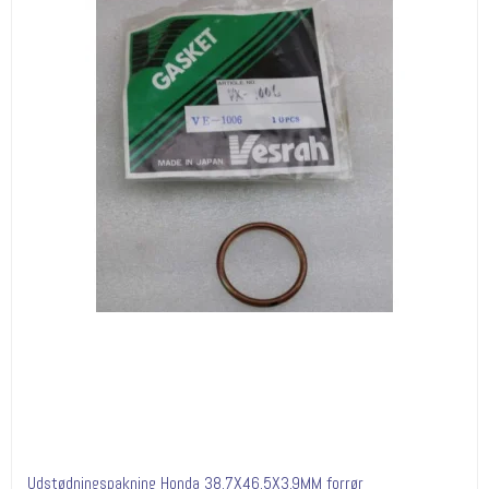
Udstødningspakning Honda 38.7X46.5X3.9MM forrør