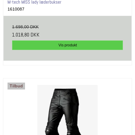
M-tech MISS lady læderbukser
1610087
1.698,00 DKK
1.018,80 DKK
Vis produkt
Tilbud