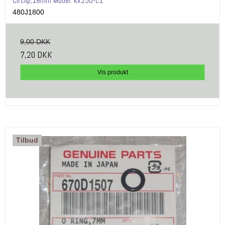
Circlip,18mm Model: kx250-c1
480J1800
9,00 DKK
7,20 DKK
Vis produkt
Tilbud