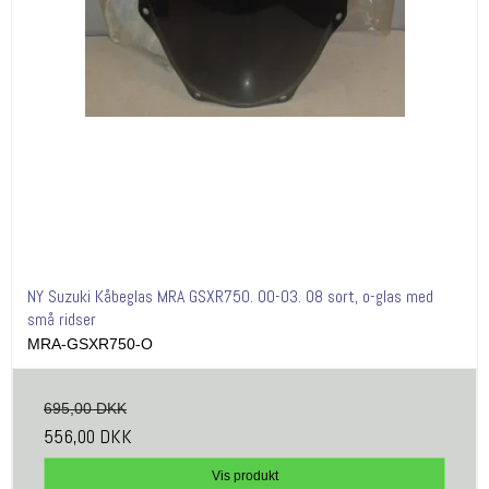
NY Suzuki Kåbeglas MRA GSXR750. 00-03. 08 sort, o-glas med
små ridser
MRA-GSXR750-O
695,00 DKK
556,00 DKK
Vis produkt