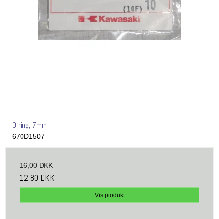
O ring, 7mm
670D1507
16,00 DKK
12,80 DKK
Vis produkt