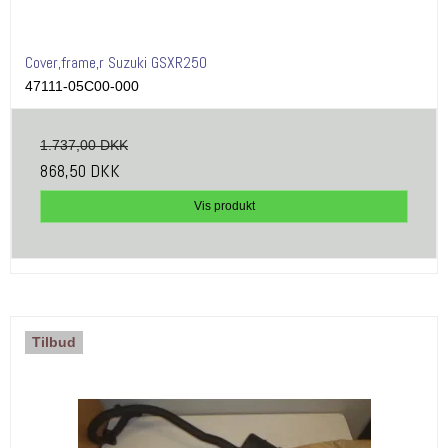
Cover,frame,r Suzuki GSXR250
47111-05C00-000
1.737,00 DKK
868,50 DKK
Vis produkt
Tilbud