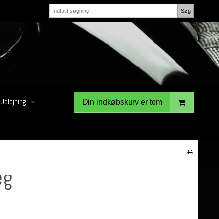
Søg
Udlejning
Din indkøbskurv er tom
æg