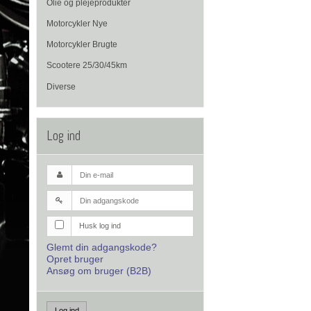
Olie og plejeprodukter
Motorcykler Nye
Motorcykler Brugte
Scootere 25/30/45km
Diverse
Log ind
Husk log ind
Glemt din adgangskode?
Opret bruger
Ansøg om bruger (B2B)
Log ind