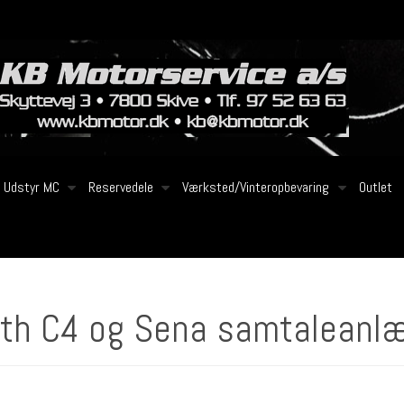
Udstyr MC
Reservedele
Værksted/Vinteropbevaring
Outlet
th C4 og Sena samtaleanl