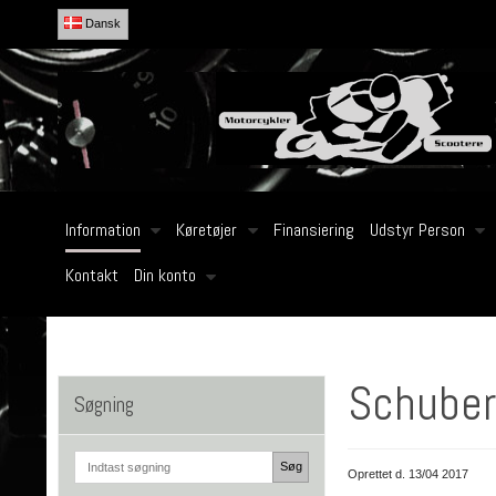
Dansk
Information
Køretøjer
Finansiering
Udstyr Person
Kontakt
Din konto
Schuber
Søgning
Søg
Oprettet d.
13/04 2017