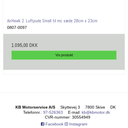
AirHawk 2. Luftpude Small til mc sæde 28cm x 23cm
0807-0097
1.095,00 DKK
Vis produkt
KB Motorservice A/S
Skyttevej 3
7800 Skive
DK
Telefonnr.
:
97-526363
E-mail
:
kb@kbmotor.dk
CVR-nummer
:
30554949
Facebook
Instagram