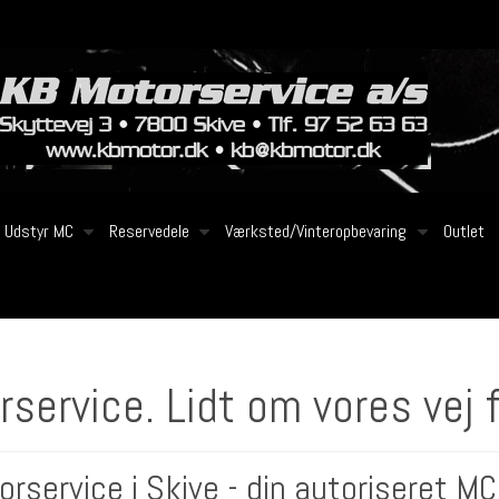
Udstyr MC
Reservedele
Værksted/Vinteropbevaring
Outlet
service. Lidt om vores vej 
service i Skive - din autoriseret MC 