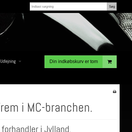
Søg
Udlejning
Din indkøbskurv er tom
frem i MC-branchen.
forhandler i Jylland.