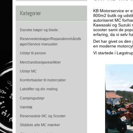
KB Motorservice er e
Kategorier
800m2 butik og udstil
autoriseret MC forha
Kawasaki og Suzuki 
scooter samt de popu
Danske bøger og blade.
erfaring, da vi selv 
Reservedelsbøger/Reparationshåndb
Det har givet os den
øger/Service manualler
en moderne motorcyke
​Vi startede i Løgst
Udstyr til person
Merchandise/gaveartikler
Udstyr MC
Komfortsæder til motorcykler
Lakstifter og div. maling
Campingudstyr
Værktøj
Reservedele MC og Scooter
Sliddele alle MC mærker