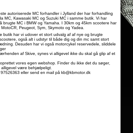
ste autoriserede MC forhandler i Jylland der har forhandling
da MC, Kawasaki MC og Suzuki MC i samme butik. Vi har
å brugte MC i BMW og Yamaha. I 30km og 45km scootere har
 MotoCR, Peugeot, Sym, Skymoto og Yadea.
ke butik har vi udover et stort udvalg af af nye og brugte
scootere, også alt i udstyr til både dig og din mc samt stort
lædning. Desuden har vi også motorcykel reservedele, sliddele
ger
nærhenden af Skive, synes vi alligevel ikke du skal gå glip af et
i oprettet vores egen webshop. Finder du ikke det du søger,
alligevel være behjælpeligt.
t 97526363 eller send en mail på kb@kbmotor.dk