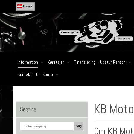
Dansk
Information
Køretøjer
Finansiering
Udstyr Person
Kontakt
Din konto
KB Motor
Søgning
Søg
Om KB Motor