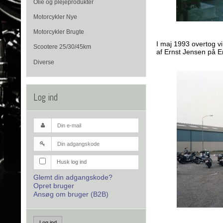
Olie og plejeprodukter
Motorcykler Nye
Motorcykler Brugte
I maj 1993 overtog v
Scootere 25/30/45km
af Ernst Jensen på En
Diverse
Log ind
Husk log ind
Glemt din adgangskode?
Opret bruger
Ansøg om bruger (B2B)
Log ind