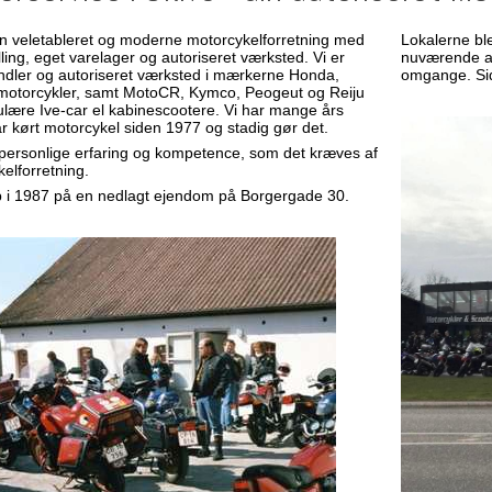
n veletableret og moderne motorcykelforretning med
Lokalerne ble
ling, eget varelager og autoriseret værksted. Vi er
nuværende adr
ndler og autoriseret værksted i mærkerne Honda,
omgange. Sid
motorcykler, samt MotoCR, Kymco, Peogeut og Reiju
lære Ive-car el kabinescootere. Vi har mange års
har kørt motorcykel siden 1977 og stadig gør det.
 personlige erfaring og kompetence, som det kræves af
lforretning.​
rup i 1987 på en nedlagt ejendom på Borgergade 30.​