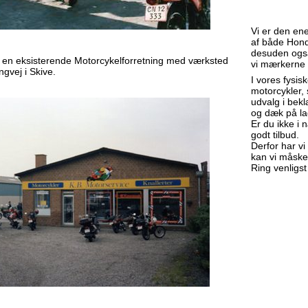
Vi er den ene
af både Hon
desuden ogs
i en eksisterende Motorcykelforretning med værksted
vi mærkerne
gvej i Skive.
I vores fysis
motorcykler, 
udvalg i bek
og dæk på la
Er du ikke i 
godt tilbud.
Derfor har v
kan vi måske 
Ring venligs