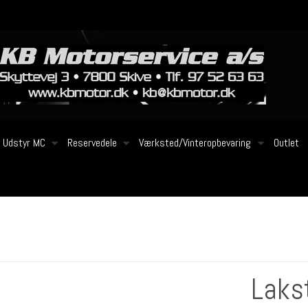
Udstyr MC
Reservedele
Værksted/Vinteropbevaring
Outlet
Laks