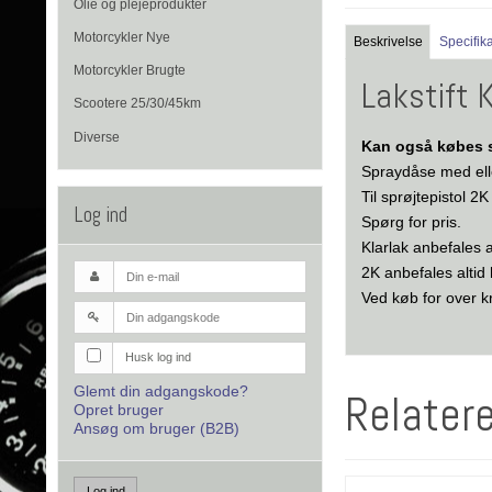
Olie og plejeprodukter
Motorcykler Nye
Beskrivelse
Specifik
Motorcykler Brugte
Lakstift 
Scootere 25/30/45km
Diverse
Kan også købes s
Spraydåse med ell
Til sprøjtepistol 2
Log ind
Spørg for pris.
Klarlak anbefales 
2K anbefales altid
Ved køb for over kr
Husk log ind
Glemt din adgangskode?
Relater
Opret bruger
Ansøg om bruger (B2B)
Log ind