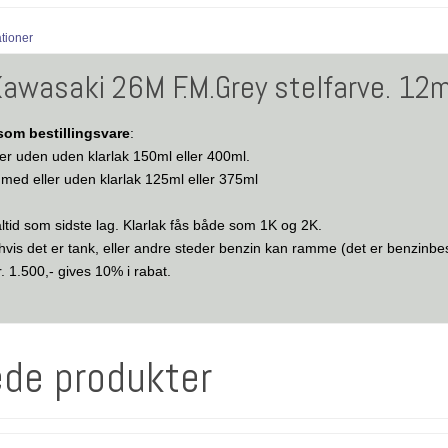
ationer
Kawasaki 26M F.M.Grey stelfarve. 12
om bestillingsvare
:
er uden uden klarlak 150ml eller 400ml.
K med eller uden klarlak 125ml eller 375ml
altid som sidste lag. Klarlak fås både som 1K og 2K.
 hvis det er tank, eller andre steder benzin kan ramme (det er benzinbe
. 1.500,- gives 10% i rabat.
ede produkter