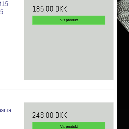
M15
185,00 DKK
15.
Vis produkt
mania
248,00 DKK
Vis produkt