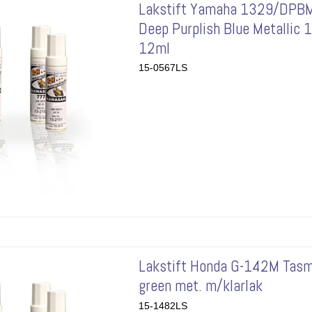
Lakstift Yamaha 1329/DPB
Deep Purplish Blue Metallic 
12ml
15-0567LS
Lakstift Honda G-142M Tas
green met. m/klarlak
15-1482LS