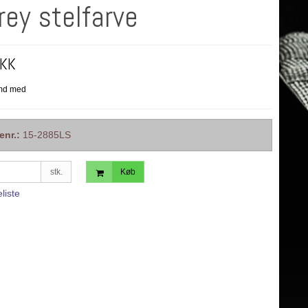
rey stelfarve
DKK
enr.:
15-2885LS
stk.
Køb
eliste