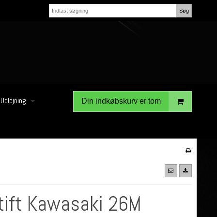
Søg
Udlejning
Din indkøbskurv er tom
tift Kawasaki 26M