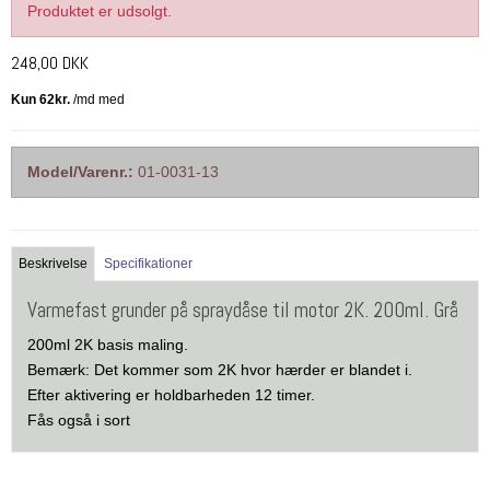
Produktet er udsolgt.
248,00 DKK
Model/Varenr.:
01-0031-13
Beskrivelse
Specifikationer
Varmefast grunder på spraydåse til motor 2K. 200ml. Grå
200ml 2K basis maling.
Bemærk: Det kommer som 2K hvor hærder er blandet i.
Efter aktivering er holdbarheden 12 timer.
Fås også i sort