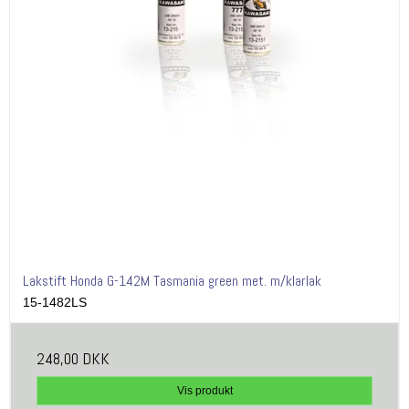
Lakstift Honda G-142M Tasmania green met. m/klarlak
15-1482LS
248,00 DKK
Vis produkt