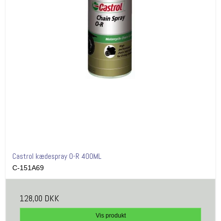
Castrol kædespray O-R 400ML
C-151A69
128,00 DKK
Vis produkt