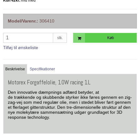
Model/Varenr.:
306410
stk.
Køb
Tilføj til ønskeliste
Beskrivelse
Specifikationer
Motorex Forgaffelolie, 10W racing 1L
Den innovative dæmpnings adfærd betyder, at
de trækkende og skubbende styrker ikke føres gennem en zig-
zag-vej som med regulær olie, men i stedet bliver ført gennem
et flerlaget gitterstruktur. Den tre-dimensionelle struktur af den
nye molekylære sammensætning udgør grundlaget for 3D
response technology.