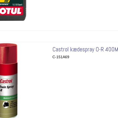
Castrol kædespray O-R 400
C-151A69