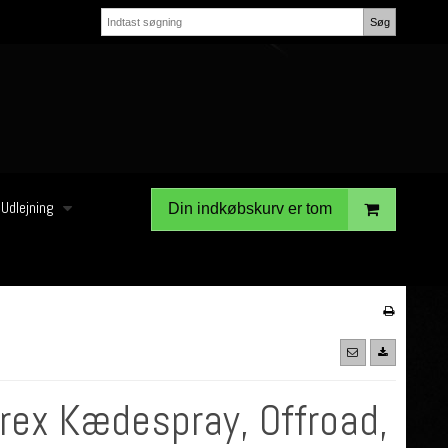
Søg
Udlejning
Din indkøbskurv er tom
rex Kædespray, Offroad,