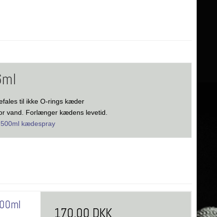
6ml
efales til ikke O-rings kæder
 vand. Forlænger kædens levetid.
500ml kædespray
500ml
170,00 DKK