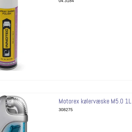
04.3184
Motorex kølervæske M5.0 1L
308275