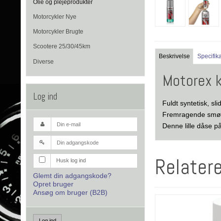
Olie og plejeprodukter
Motorcykler Nye
Motorcykler Brugte
Scootere 25/30/45km
Beskrivelse
Specifik
Diverse
Motorex k
Log ind
Fuldt syntetisk, sl
Fremragende smør
Denne lille dåse p
Relater
Husk log ind
Glemt din adgangskode?
Opret bruger
Ansøg om bruger (B2B)
Log ind