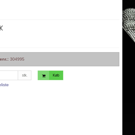
K
enr.:
304995
stk.
Køb
eliste