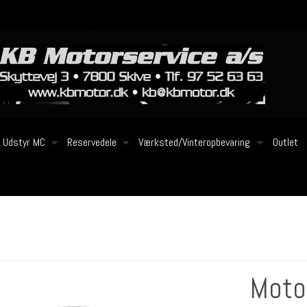
Udstyr MC
Reservedele
Værksted/Vinteropbevaring
Outlet
Moto