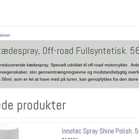
ationer
ædespray, Off-road Fullsyntetisk. 5
idreducerende kædespray. Specielt udviklet til off-road motorcykler. Anb
eegenskaber, stor gennemtrængningsevne og modstandsdygtig overfor
å 56ml, som er let at have med på turen, kan genopfyldes fra den store
ede produkter
Innotec Spray Shine Polish. 