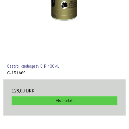
Castrol kædespray O-R 400ML
C-151A69
128,00 DKK
Vis produkt