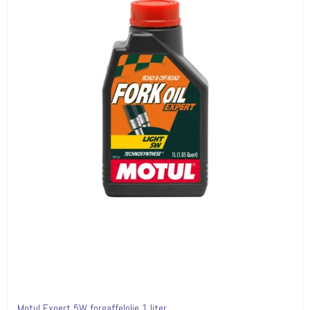
Motul Expert 5W forgaffelolie 1 liter