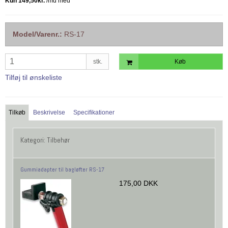
Model/Varenr.:
RS-17
stk.
Køb
Tilføj til ønskeliste
Tilkøb
Beskrivelse
Specifikationer
Kategori:
Tilbehør
Gummiadapter til bagløfter RS-17
175,00 DKK