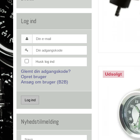
Log ind
Husk log ind
Glemt din adgangskode?
Udsolgt
Opret bruger
Ansøg om bruger (B2B)
Log ind
Nyhedstilmelding