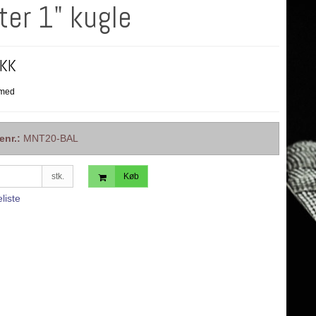
ter 1" kugle
DKK
enr.:
MNT20-BAL
stk.
Køb
eliste