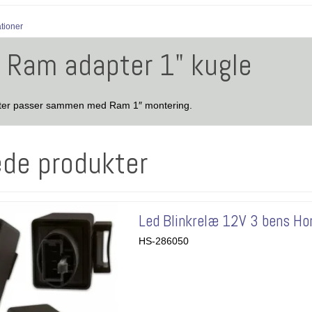
ationer
e Ram adapter 1" kugle
ter passer sammen med Ram 1″ montering.
ede produkter
Led Blinkrelæ 12V 3 bens Ho
HS-286050