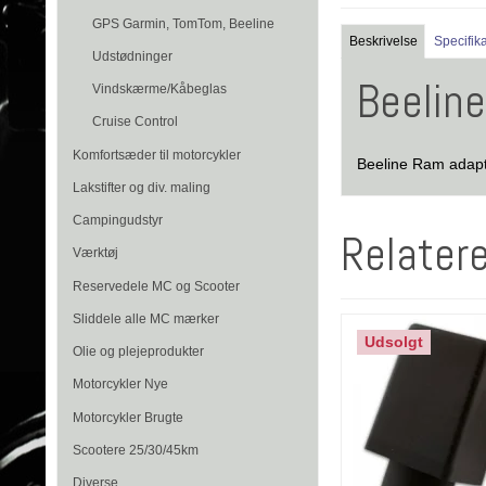
GPS Garmin, TomTom, Beeline
Beskrivelse
Specifik
Udstødninger
Beelin
Vindskærme/Kåbeglas
Cruise Control
Komfortsæder til motorcykler
Beeline Ram adap
Lakstifter og div. maling
Campingudstyr
Relater
Værktøj
Reservedele MC og Scooter
Sliddele alle MC mærker
Udsolgt
Olie og plejeprodukter
Motorcykler Nye
Motorcykler Brugte
Scootere 25/30/45km
Diverse