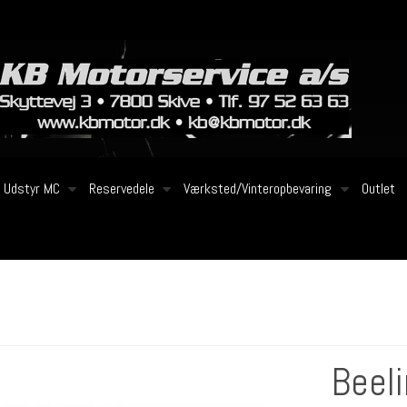
Udstyr MC
Reservedele
Værksted/Vinteropbevaring
Outlet
Beel