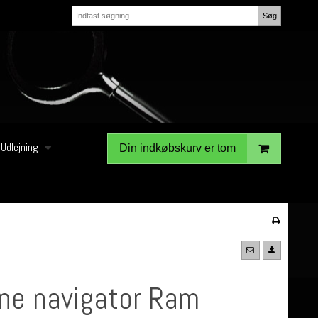
Søg
Udlejning
Din indkøbskurv er tom
ine navigator Ram