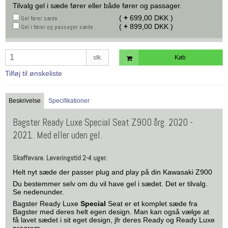
Tilvalg gel i sæde fører eller både fører og passager.
(
+
699,00 DKK )
Gel fører sæde
(
+
899,00 DKK )
Gel i fører og passager sæde
stk.
Køb
Tilføj til ønskeliste
Beskrivelse
Specifikationer
Bagster Ready Luxe Special Seat Z900 årg. 2020 -
2021. Med eller uden gel.
Skaffevare. Leveringstid 2-4 uger.
Helt nyt sæde der passer plug and play på din Kawasaki Z900
Du bestemmer selv om du vil have gel i sædet. Det er tilvalg.
Se nedenunder.
Bagster Ready Luxe
Special
Seat er et komplet sæde fra
Bagster med deres helt egen design. Man kan også vælge at
få lavet sædet i sit eget design, jfr deres Ready og Ready Luxe
program.