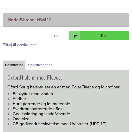
Model/Varenr.:
NW422
stk.
Køb
Tilføj til ønskeliste
Beskrivelse
Specifikationer
Oxford halsrør med Fleece.
Oford Snug halsrør serien er med PolarFleece og Microfiber
Beskytter mod vinden
Åndbar
Hurtigtørrende og let materiale
Svedtransporterende effekt
God isolering og vindafvisende
One-size
CE-godkendt beskyttelse mod UV-stråler (UPF 17)