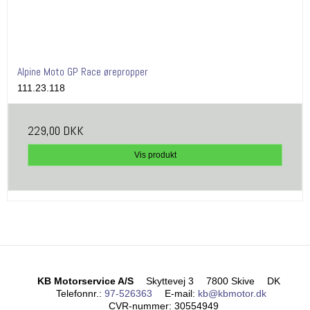
Alpine Moto GP Race ørepropper
111.23.118
229,00 DKK
Vis produkt
KB Motorservice A/S
Skyttevej 3
7800 Skive
DK
Telefonnr.
:
97-526363
E-mail
:
kb@kbmotor.dk
CVR-nummer
:
30554949