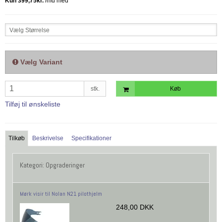
Vælg Størrelse
Vælg Variant
stk.
Køb
Tilføj til ønskeliste
Tilkøb
Beskrivelse
Specifikationer
Kategori:
Opgraderinger
Mørk visir til Nolan N21 pilothjelm
248,00 DKK