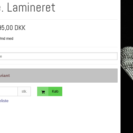
e. Lamineret
95,00 DKK
se
riant
stk.
Køb
eliste