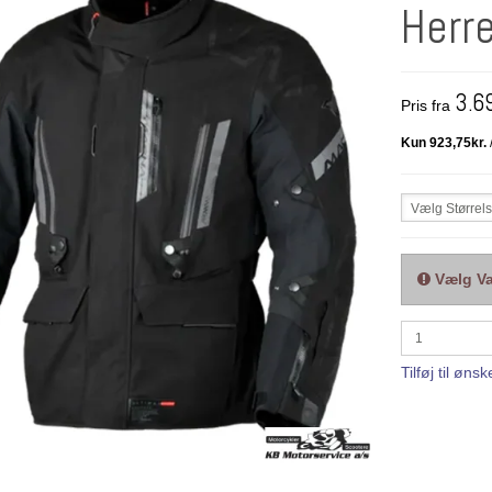
Herr
3.6
Pris fra
Vælg Størrel
Vælg Va
Tilføj til ønsk