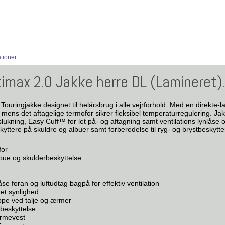
ationer
imax 2.0 Jakke herre DL (Lamineret).
ouringjakke designet til helårsbrug i alle vejrforhold. Med en direkte
 mens det aftagelige termofor sikrer fleksibel temperaturregulering. 
slukning, Easy Cuff™ for let på- og aftagning samt ventilations lynlåse
yttere på skuldre og albuer samt forberedelse til ryg- og brystbeskytt
for
bue og skulderbeskyttelse
låse foran og luftudtag bagpå for effektiv ventilation
get synlighed
ppe ved talje og ærmer
gbeskyttelse
armevest