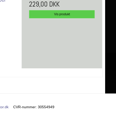
229,00 DKK
Vis produkt
or.dk
CVR-nummer
:
30554949