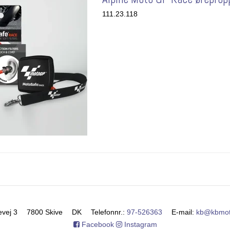
111.23.118
evej 3
7800 Skive
DK
Telefonnr.
:
97-526363
E-mail
:
kb@kbmot
Facebook
Instagram