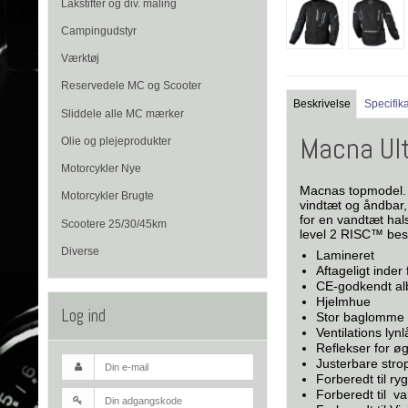
Lakstifter og div. maling
Campingudstyr
Værktøj
Reservedele MC og Scooter
Beskrivelse
Specifik
Sliddele alle MC mærker
Macna Ult
Olie og plejeprodukter
Motorcykler Nye
Macnas topmodel. T
Motorcykler Brugte
vindtæt og åndbar,
for en vandtæt hal
Scootere 25/30/45km
level 2 RISC™ besk
Diverse
Lamineret
Aftageligt inder 
CE-godkendt al
Hjelmhue
Log ind
Stor baglomme
Ventilations lyn
Reflekser for ø
Justerbare stro
Forberedt til ry
Forberedt til v