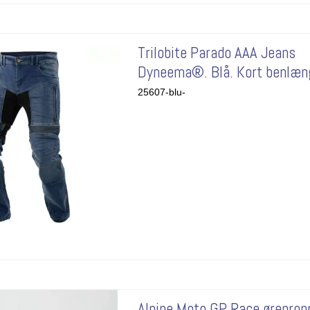
Trilobite Parado AAA Jeans
Dyneema®. Blå. Kort benlæn
25607-blu-
Alpine Moto GP Race øreprop