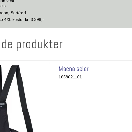
sion vest
buks
/neon, Sort/rød
 4XL koster kr. 3.398,-
ede produkter
Macna seler
1658021101