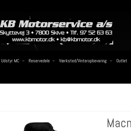
Udstyr MC
Reservedele
Værksted/Vinteropbevaring
Outlet
Macn