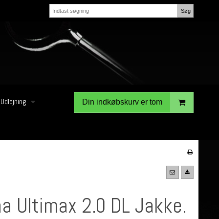
Søg
Udlejning
Din indkøbskurv er tom
a Ultimax 2.0 DL Jakke.