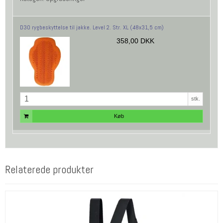
D3O rygbeskyttelse til jakke. Level 2. Str. XL (48x31,5 cm)
358,00 DKK
stk.
Køb
Relaterede produkter