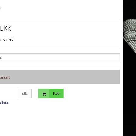
e
 DKK
se
riant
stk.
Køb
eliste