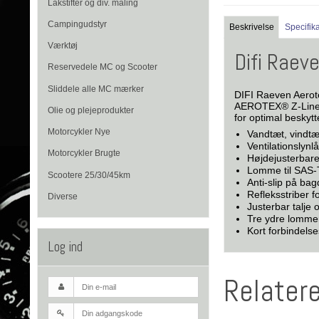
Lakstifter og div. maling
Campingudstyr
Beskrivelse
Specifik
Værktøj
Difi Raev
Reservedele MC og Scooter
Sliddele alle MC mærker
DIFI Raeven Aerote
AEROTEX® Z-Liner 
Olie og plejeprodukter
for optimal beskyt
Motorcykler Nye
Vandtæt, vind
Ventilationslynl
Motorcykler Brugte
Højdejusterbare
Lomme til SAS-
Scootere 25/30/45km
Anti-slip på bag
Refleksstriber f
Diverse
Justerbar talje 
Tre ydre lomme
Kort forbindelses
Log ind
Relater