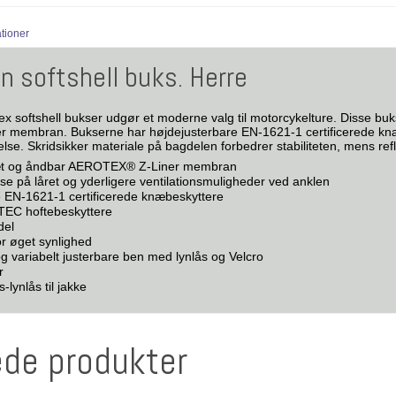
ationer
en softshell buks. Herre
x softshell bukser udgør et moderne valg til motorcykelture. Disse bu
membran. Bukserne har højdejusterbare EN-1621-1 certificerede knæ
telse. Skridsikker materiale på bagdelen forbedrer stabiliteten, mens re
tæt og åndbar AEROTEX® Z-Liner membran
åse på låret og yderligere ventilationsmuligheder ved anklen
 EN-1621-1 certificerede knæbeskyttere
TEC hoftebeskyttere
del
or øget synlighed
og variabelt justerbare ben med lynlås og Velcro
r
-lynlås til jakke
ede produkter