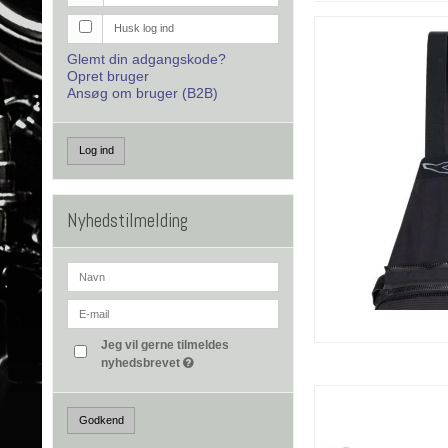
Husk log ind
Glemt din adgangskode?
Opret bruger
Ansøg om bruger (B2B)
Log ind
Nyhedstilmelding
Jeg vil gerne tilmeldes
nyhedsbrevet
Godkend