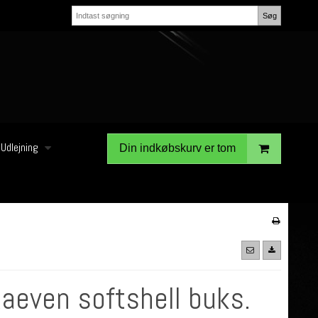
Søg
Udlejning
Din indkøbskurv er tom
Raeven softshell buks.