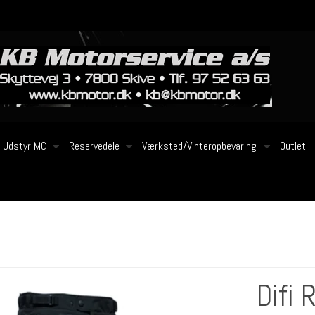
Udstyr MC
Reservedele
Værksted/Vinteropbevaring
Outlet
Difi 