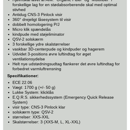
forskellige lag for en stødabsorberende skal med optimal
stivhed
Antidug CNS-3 Pinlock visir
360° drejeligt låsesystem til visir
dobbelt homologering P/J
Micro klik spændelås
kindpude med støjeliminator
QSV-2 solskærm
3 forskellige ydre skalstørrelser
vaskbar 3D-centerpude og kindpuder og hagerem
Udvidet 3-positions øvre luftindtag for øget
ventilationsydelse
Helt nye udstødningsudtag flankerer det øvre luftindtag for
forbedret varmluftrensning
Specifikationer:
ECE 22.06
Vægt: 1700 g (+/- 50 g)
Lukke System: klicklås
E.Q.R.S. sikkerhedssystem (Emergency Quick Release
System)
visir type: CNS-3 Pinlock klar
solskærm type: QSV-2
størrelser: XXS-XXL
Skalstørrelser: 3 (XXS-M, L, XL-XXL)