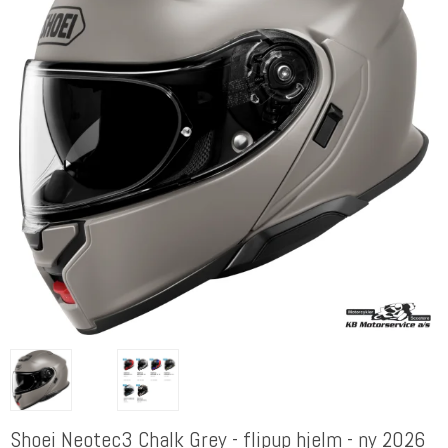
Shoei Neotec3 Chalk Grey - flipup hjelm - ny 2026