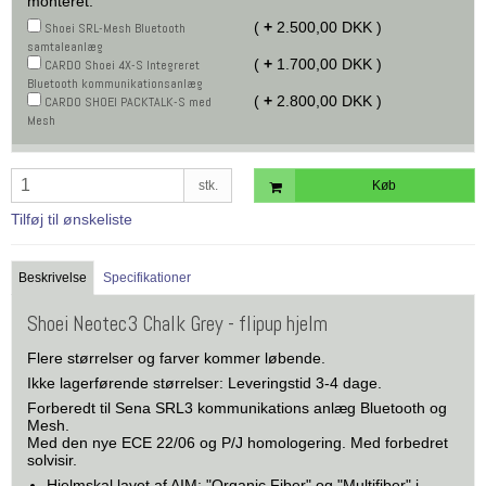
monteret.
(
+
2.500,00 DKK )
Shoei SRL-Mesh Bluetooth
samtaleanlæg
(
+
1.700,00 DKK )
CARDO Shoei 4X-S Integreret
Bluetooth kommunikationsanlæg
(
+
2.800,00 DKK )
CARDO SHOEI PACKTALK-S med
Mesh
stk.
Køb
Tilføj til ønskeliste
Beskrivelse
Specifikationer
Shoei Neotec3 Chalk Grey - flipup hjelm
Flere størrelser og farver kommer løbende.
Ikke lagerførende størrelser: Leveringstid 3-4 dage.
Forberedt til Sena SRL3 kommunikations anlæg Bluetooth og
Mesh.
Med den nye ECE 22/06 og P/J homologering. Med forbedret
solvisir.
Hjelmskal lavet af AIM: "Organic Fiber" og "Multifiber" i