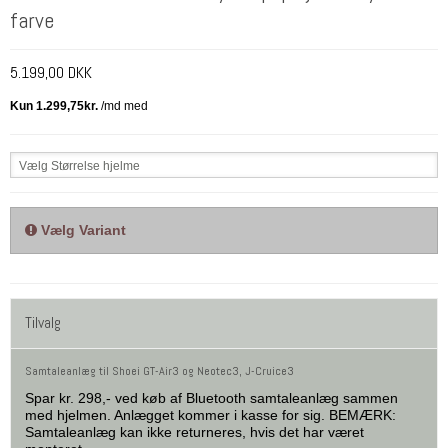
farve
5.199,00 DKK
Vælg Størrelse hjelme
Vælg Variant
Tilvalg
Samtaleanlæg til Shoei GT-Air3 og Neotec3, J-Cruice3
Spar kr. 298,- ved køb af Bluetooth samtaleanlæg sammen
med hjelmen. Anlægget kommer i kasse for sig. BEMÆRK:
Samtaleanlæg kan ikke returneres, hvis det har været