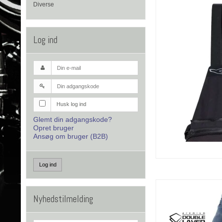
Diverse
Log ind
Husk log ind
Glemt din adgangskode?
Opret bruger
Ansøg om bruger (B2B)
Log ind
Nyhedstilmelding