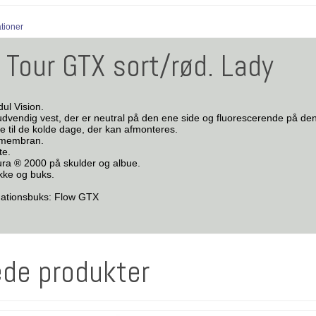
ationer
 Tour GTX sort/rød. Lady
ul Vision.
udvendig vest, der er neutral på den ene side og fluorescerende på de
ve til de kolde dage, der kan afmonteres.
x membran.
te.
ura ® 2000 på skulder og albue.
akke og buks.
inationsbuks: Flow GTX
ede produkter