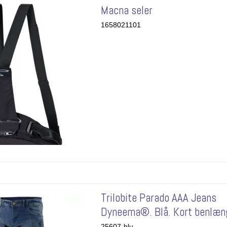
Macna seler
1658021101
Trilobite Parado AAA Jeans
Dyneema®. Blå. Kort benlæn
25607-blu-