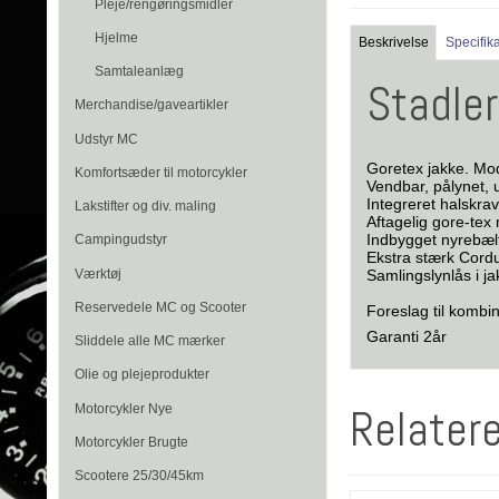
Pleje/rengøringsmidler
Hjelme
Beskrivelse
Specifik
Samtaleanlæg
Stadler
Merchandise/gaveartikler
Udstyr MC
Goretex jakke. Mod
Komfortsæder til motorcykler
Vendbar, pålynet, 
Integreret halskra
Lakstifter og div. maling
Aftagelig gore-te
Indbygget nyrebæl
Campingudstyr
Ekstra stærk Cord
Værktøj
Samlingslynlås i j
Reservedele MC og Scooter
Foreslag til komb
Garanti 2år
Sliddele alle MC mærker
Olie og plejeprodukter
Relater
Motorcykler Nye
Motorcykler Brugte
Scootere 25/30/45km