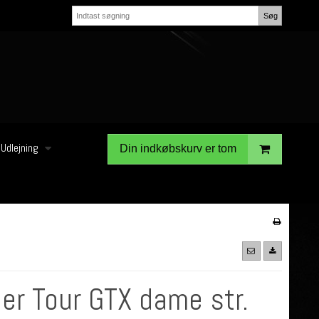
Søg
Udlejning
Din indkøbskurv er tom
ler Tour GTX dame str.