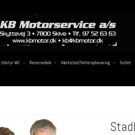
Udstyr MC
Reservedele
Værksted/Vinteropbevaring
Outlet
Stad