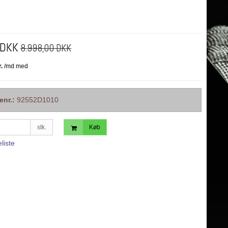
 DKK
8.998,00 DKK
enr.:
92552D1010
stk.
Køb
eliste