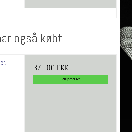
har også købt
er.
375,00 DKK
Vis produkt