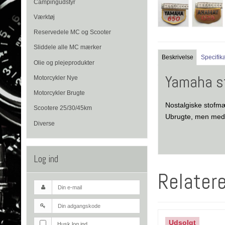
Campingudstyr
Værktøj
Reservedele MC og Scooter
Sliddele alle MC mærker
Beskrivelse
Specifik
Olie og plejeprodukter
Yamaha s
Motorcykler Nye
Motorcykler Brugte
Nostalgiske stofmær
Scootere 25/30/45km
Ubrugte, men med 
Diverse
Log ind
Relater
Udsolgt
Husk log ind