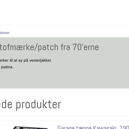
ationer
tofmærke/patch fra 70'erne
ker til at sy på veste/jakker.
patina.
ede produkter
Garage tæppe Kawasaki. 1