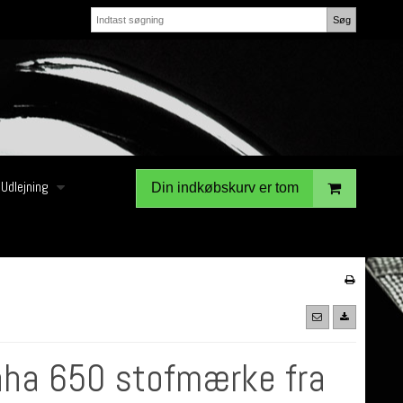
Søg
Udlejning
Din indkøbskurv er tom
ha 650 stofmærke fra