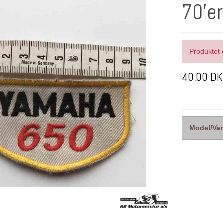
70'e
Produktet 
40,00 D
Model/Var