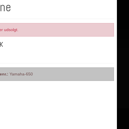
rne
er udsolgt.
KK
enr.:
Yamaha-650