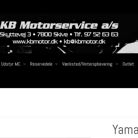
Udstyr MC
Reservedele
Værksted/Vinteropbevaring
Outlet
Yama