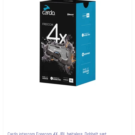
Cardo intercom Freecom 4X JBL højtalere. Dobbelt sæt