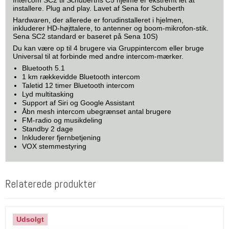
Intercom SC2 til Schuberths C5 hjelme er ekstremt let at
installere. Plug and play. Lavet af Sena for Schuberth
Hardwaren, der allerede er forudinstalleret i hjelmen,
inkluderer HD-højttalere, to antenner og boom-mikrofon-stik.
Sena SC2 standard er baseret på Sena 10S)
Du kan være op til 4 brugere via Gruppintercom eller bruge
Universal til at forbinde med andre intercom-mærker.
Bluetooth 5.1
1 km rækkevidde Bluetooth intercom
Taletid 12 timer Bluetooth intercom
Lyd multitasking
Support af Siri og Google Assistant
Åbn mesh intercom ubegrænset antal brugere
FM-radio og musikdeling
Standby 2 dage
Inkluderer fjernbetjening
VOX stemmestyring
Relaterede produkter
Udsolgt