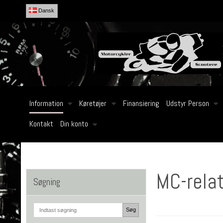
Dansk
Information
Køretøjer
Finansiering
Udstyr Person
Kontakt
Din konto
MC-rela
Søgning
Søg