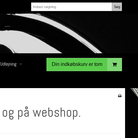
Søg
Udlejning
Din indkøbskurv er tom
k og på webshop.