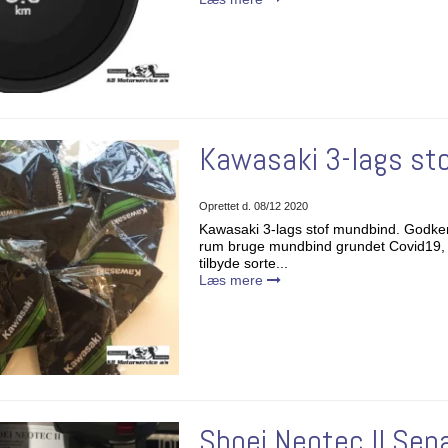
Kawasaki 3-lags st
Oprettet d.
08/12 2020
Kawasaki 3-lags stof mundbind. Godkend
rum bruge mundbind grundet Covid19, og
tilbyde sorte...
Læs mere
Shoei Neotec II Sep