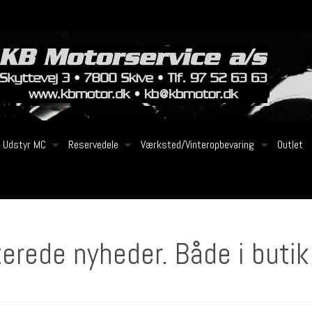
Udstyr MC
Reservedele
Værksted/Vinteropbevaring
Outlet
terede nyheder. Både i buti