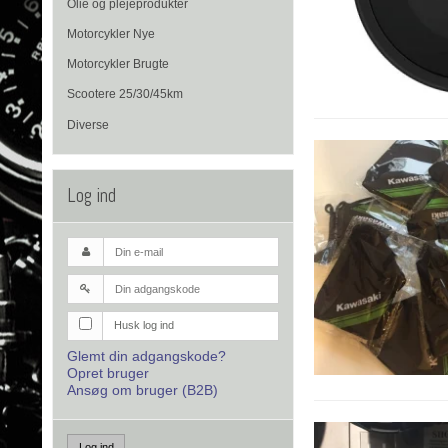
Olie og plejeprodukter
Motorcykler Nye
Motorcykler Brugte
Scootere 25/30/45km
Diverse
Log ind
Husk log ind
Glemt din adgangskode?
Opret bruger
Ansøg om bruger (B2B)
Log ind