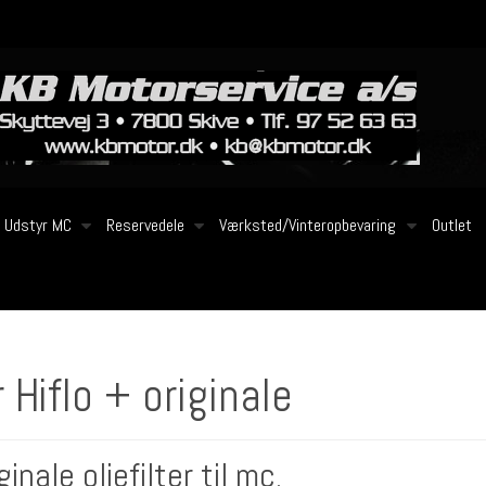
Udstyr MC
Reservedele
Værksted/Vinteropbevaring
Outlet
r Hiflo + originale
ginale oliefilter til mc.