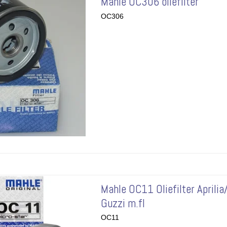
Mahle OC306 oliefilter
OC306
Mahle OC11 Oliefilter Aprili
Guzzi m.fl
OC11