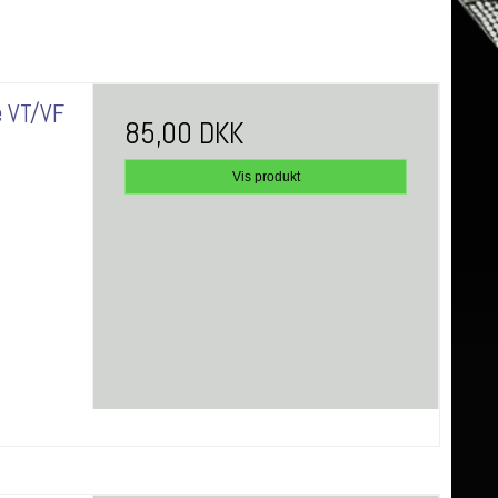
e VT/VF
85,00 DKK
Vis produkt