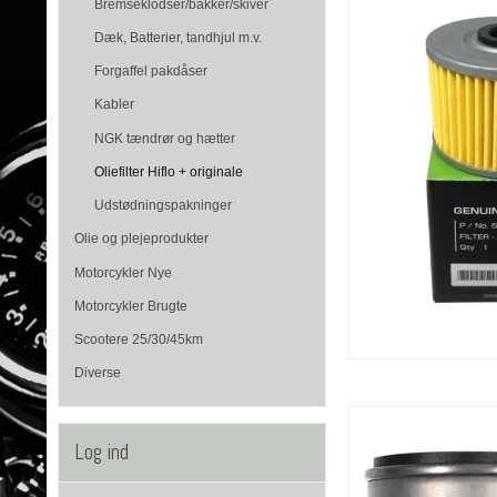
Bremseklodser/bakker/skiver
Dæk, Batterier, tandhjul m.v.
Forgaffel pakdåser
Kabler
NGK tændrør og hætter
Oliefilter Hiflo + originale
Udstødningspakninger
Olie og plejeprodukter
Motorcykler Nye
Motorcykler Brugte
Scootere 25/30/45km
Diverse
Log ind