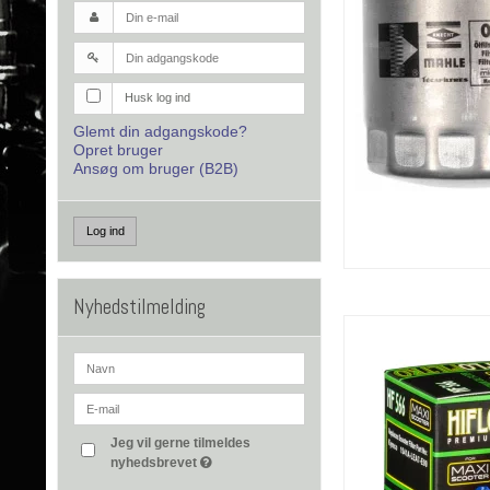
Husk log ind
Glemt din adgangskode?
Opret bruger
Ansøg om bruger (B2B)
Log ind
Nyhedstilmelding
Jeg vil gerne tilmeldes
nyhedsbrevet