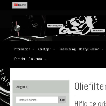
Dansk
Information
Køretøjer
Finansiering
Udstyr Person
Kontakt
Din konto
Oliefilte
Søgning
Søg
Hiflo og ori