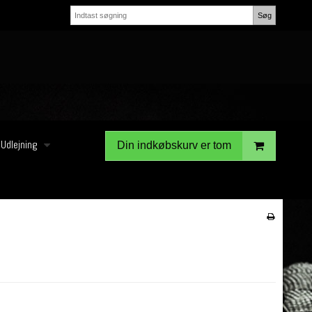
Søg
Udlejning
Din indkøbskurv er tom