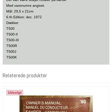
Med varenumre angivet.
Mål: 29,5 x 21cm
6.th Edition: dec. 1972
Dækker
T500
T500-II
T500-III
T500R
T500J
T500K
Relaterede produkter
Udsolgt