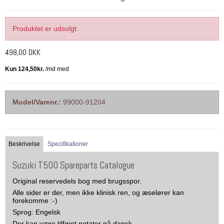
Produktet er udsolgt.
498,00 DKK
Model/Varenr.:
99000-91204
Beskrivelse
Specifikationer
Suzuki T500 Spareparts Catalogue
Original reservedels bog med brugsspor.
Alle sider er der, men ikke klinisk ren, og æselører kan
forekomme :-)
Sprog: Engelsk
Der kan være tilføjet notater på dansk.