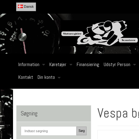
Dansk
Information
Køretøjer
Finansiering
Udstyr Person
Kontakt
Din konto
Vespa b
Søgning
Søg