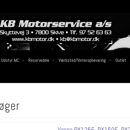
Udstyr MC
Reservedele
Værksted/Vinteropbevaring
Outlet
øger
Vespa PX125E, PX150E, PX