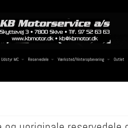
Udstyr MC
Reservedele
Værksted/Vinteropbevaring
Outlet
e og uoriginale reservedele 