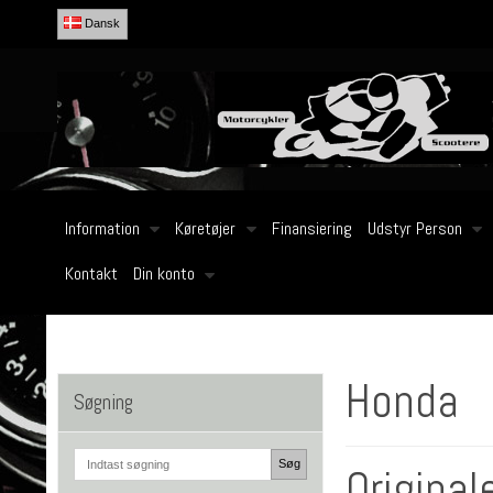
Dansk
Information
Køretøjer
Finansiering
Udstyr Person
Kontakt
Din konto
Honda
Søgning
Søg
Original