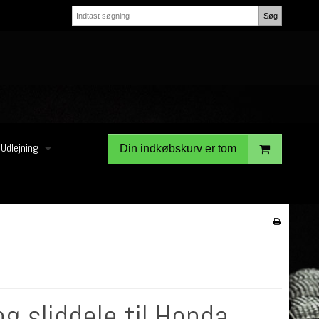
Søg
Udlejning
Din indkøbskurv er tom
og sliddele til Honda