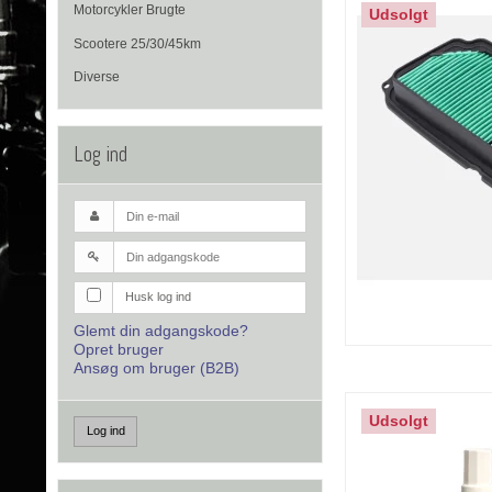
Motorcykler Brugte
Udsolgt
Scootere 25/30/45km
Diverse
Log ind
Husk log ind
Glemt din adgangskode?
Opret bruger
Ansøg om bruger (B2B)
Udsolgt
Log ind