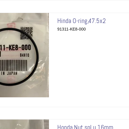
Hinda O-ring,47.5x2
91311-KE8-000
Honda Nut,spl u 16mm