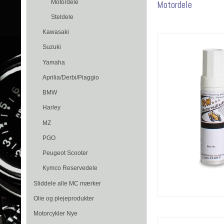
Motordele
Motordele
Steldele
Kawasaki
Suzuki
Yamaha
Aprilia/Derbi/Piaggio
BMW
Harley
MZ
PGO
Peugeot Scooter
Kymco Reservedele
Sliddele alle MC mærker
Olie og plejeprodukter
Motorcykler Nye