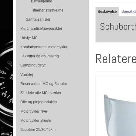
Børnehjelme
Tilbehør styrthjelme
Beskrivelse
Specifik
Samtaleanlæg
Schuberth
Merchandise/gaveartikler
Udstyr MC
Komfortsæder til motorcykler
Relater
Lakstifter og div. maling
Campingudstyr
Værktøj
Reservedele MC og Scooter
Sliddele alle MC mærker
Olie og plejeprodukter
Motorcykler Nye
Motorcykler Brugte
Scootere 25/30/45km