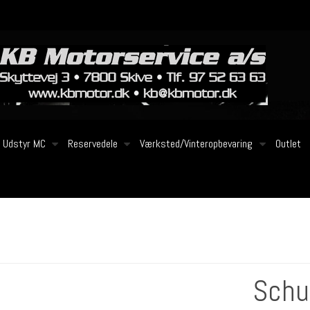
Udstyr MC
Reservedele
Værksted/Vinteropbevaring
Outlet
Schu