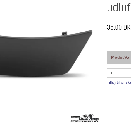
udlu
35,00 D
Model/Var
Tilføj til ønsk