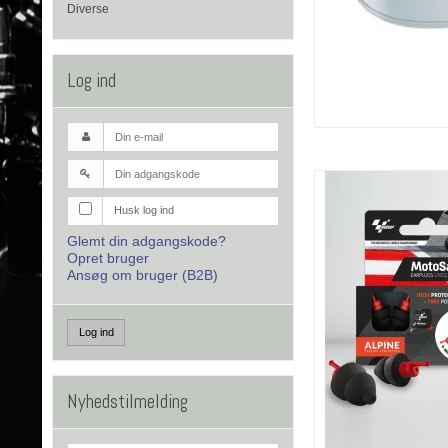
Diverse
Log ind
Husk log ind
Glemt din adgangskode?
Opret bruger
Ansøg om bruger (B2B)
Log ind
Nyhedstilmelding