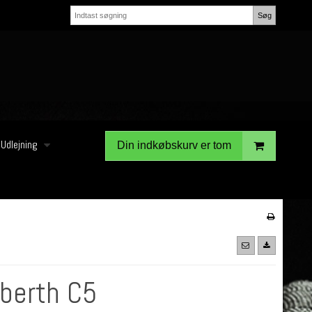
Søg
Udlejning
Din indkøbskurv er tom
berth C5