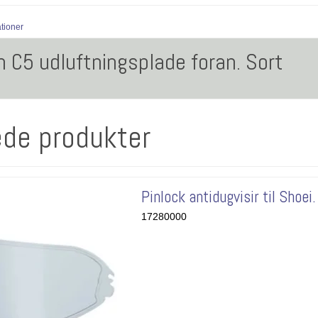
ationer
 C5 udluftningsplade foran. Sort
ede produkter
Pinlock antidugvisir til Shoei.
17280000