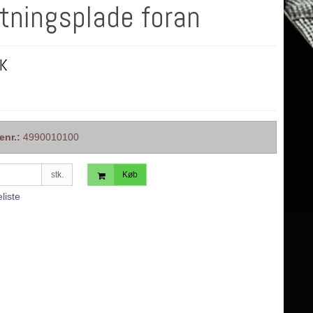
ftningsplade foran
KK
enr.:
4990010100
stk.
Køb
eliste