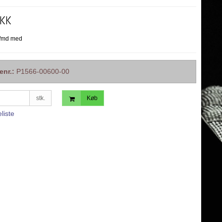
DKK
enr.:
P1566-00600-00
stk.
Køb
eliste