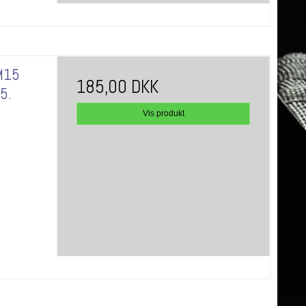
M15
185,00 DKK
15.
Vis produkt