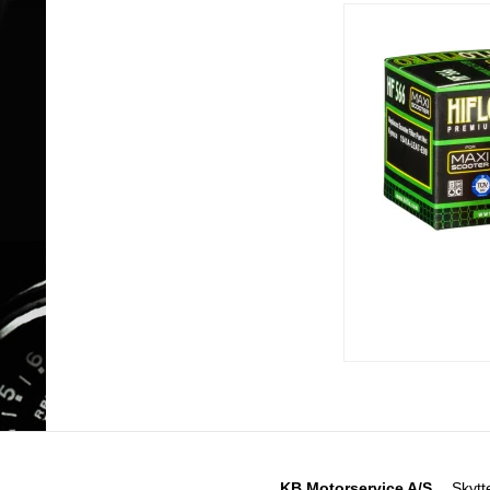
KB Motorservice A/S
Skytt