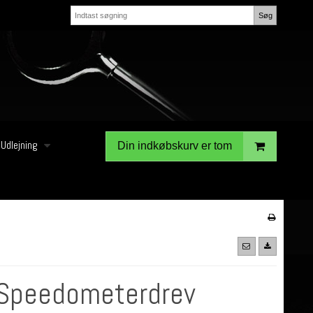
Søg
Udlejning
Din indkøbskurv er tom
Speedometerdrev