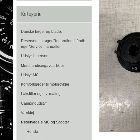
Kategorier
Danske bøger og blade.
Reservedelsbøger/Reparationshåndb
øger/Service manualler
Udstyr til person
Merchandise/gaveartikler
Udstyr MC
Komfortsæder til motorcykler
Lakstifter og div. maling
Campingudstyr
Værktøj
Reservedele MC og Scooter
Honda