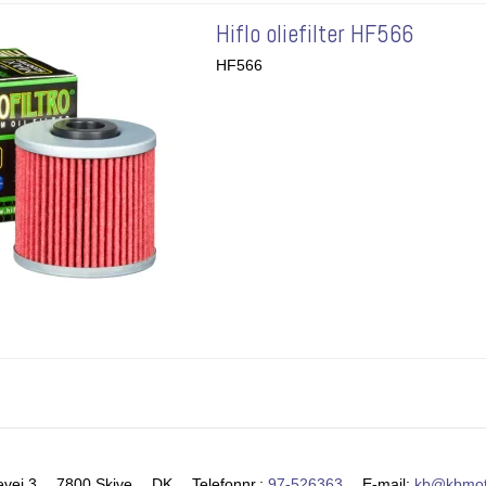
Hiflo oliefilter HF566
HF566
evej 3
7800 Skive
DK
Telefonnr.
:
97-526363
E-mail
:
kb@kbmot