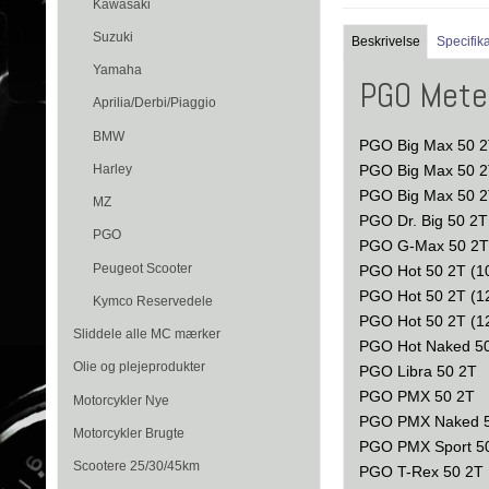
Kawasaki
Suzuki
Beskrivelse
Specifik
Yamaha
PGO Mete
Aprilia/Derbi/Piaggio
BMW
PGO Big Max 50 2
Harley
PGO Big Max 50 2T
PGO Big Max 50 2T
MZ
PGO Dr. Big 50 2T
PGO
PGO G-Max 50 2
Peugeot Scooter
PGO Hot 50 2T (1
PGO Hot 50 2T (12
Kymco Reservedele
PGO Hot 50 2T (12
Sliddele alle MC mærker
PGO Hot Naked 50 
Olie og plejeprodukter
PGO Libra 50 2T
PGO PMX 50 2T
Motorcykler Nye
PGO PMX Naked 
Motorcykler Brugte
PGO PMX Sport 5
Scootere 25/30/45km
PGO T-Rex 50 2T