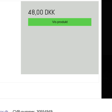
48,00 DKK
Vis produkt
or.dk
CVR-nummer
:
30554949