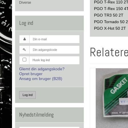
PGO T-Rex 110 2
Diverse
PGO T-Rex 150 4
PGO TR3 50 2T
Log ind
PGO Tornado 50 
PGO X-Hot 50 2T
Relater
Husk log ind
Glemt din adgangskode?
Opret bruger
Ansøg om bruger (B2B)
Log ind
Nyhedstilmelding