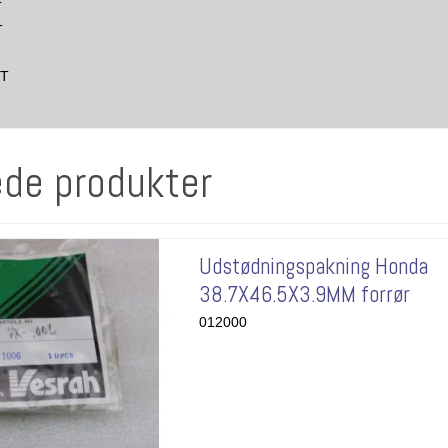
T
T
2T
ede produkter
Udstødningspakning Honda
38.7X46.5X3.9MM forrør
012000