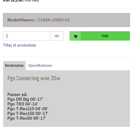
Model/Varenr.:
C166A-10000-01
stk.
Køb
Tilføj til ønskeliste
Beskrivelse
Specifikationer
Pgo Connecting wire 35w
Passer på:
Pgo DR.Big 00'-17'
Pgo TR3 04'-14'
Pgo T-Rex110 04'-06'
Pgo T-Rex150 00'-17'
Pgo T-Rex50 99'-17'