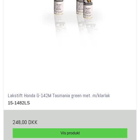
Lakstift Honda G-142M Tasmania green met. m/klarlak
15-1482LS
248,00 DKK
Vis produkt