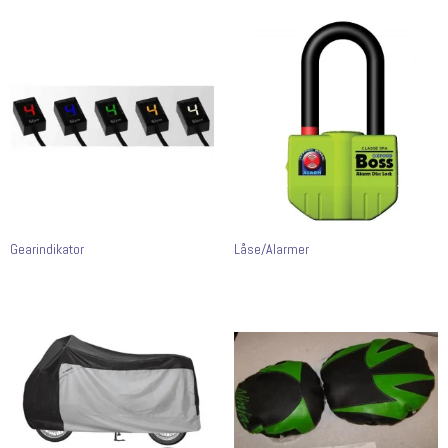
Gearindikator
Låse/Alarmer